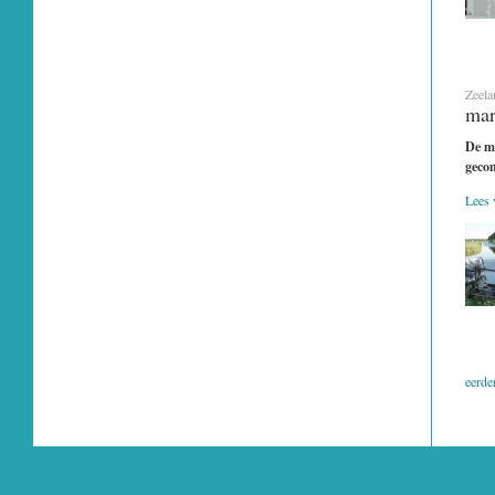
Zeela
mar
De mo
geco
Lees v
eerde