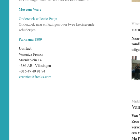
Museum Veere
Onderzoek collectie Patijn
Vliss
Onderzoek naar en lezingen over twee fascinerende
ron
schilderijen
Naar 
Panorama 1809
rond
Contact
uitga
Veronica Frenks
Marnixplein 14
4386 AB Vlissingen
+316 47 49 91 94
veronica@frenks.com
Midde
Van
Van W
Zeeu
versc
een 
Ma P