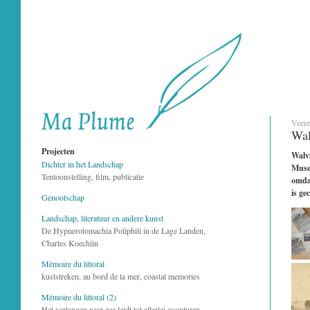
Veere
Wal
Projecten
Walvi
Dichter in het Landschap
Museu
Tentoonstelling, film, publicatie
omdat
is ge
Genootschap
Landschap, literatuur en andere kunst
De Hypnerotomachia Poliphili in de Lage Landen,
Charles Koechlin
Mémoire du littoral
kuststreken, au bord de la mer, coastal memories
Mémoire du littoral (2)
Het verlangen naar zee leidt tot allerlei avonturen...