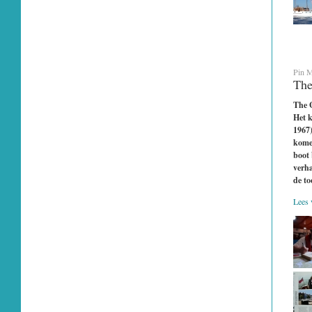
Pin M
The
The 
Het 
1967)
komen
boot 
verha
de to
Lees v