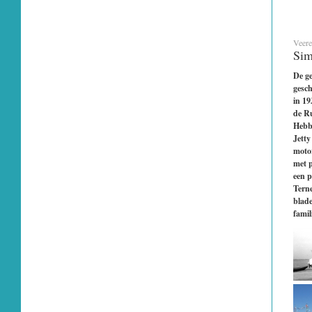
Veere
Sim
De ge
gesc
in 19
de Ru
Hebbe
Jetty
motor
met p
een p
Terne
blade
famil