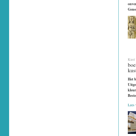
onver
Geno
Kust 
boe
kus
Het b
Uitge
kleur
Best
Lees v